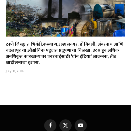
ठाणे जिल्ह्यात भिवंडी,कल्याण,उल्हासनगर, डोंबिवली, अंबरनाथ आणि
बदलापूर या औद्योगिक पट्ट्यात प्रदूषणाचा विळखा. ३०० हून अधिक
अनधिकृत कारखान्यांवर कारवाईसाठी ‘ग्रीन इंडिया’ आक्रमक, तीव्र
आंदोलनाचा इशारा.
July 31, 2026
Facebook
X
YouTube