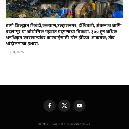
ठाणे जिल्ह्यात भिवंडी,कल्याण,उल्हासनगर, डोंबिवली, अंबरनाथ आणि
बदलापूर या औद्योगिक पट्ट्यात प्रदूषणाचा विळखा. ३०० हून अधिक
अनधिकृत कारखान्यांवर कारवाईसाठी ‘ग्रीन इंडिया’ आक्रमक, तीव्र
आंदोलनाचा इशारा.
July 31, 2026
Facebook
X
YouTube
(Twitter)
© 2026 GarjaMaharashtraNews.