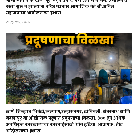
पाचोऱ्यात ५ कोटींचा पूल बनून तयार, पण रस्ताच गायब! ३ महिन्यांत
रस्ता सुरू न झाल्यास वरिष्ठ पत्रकार,सामाजिक नेते श्री.अनिल
महाजनांचा आंदोलनाचा इशारा.
August 5, 2026
ठाणे जिल्ह्यात भिवंडी,कल्याण,उल्हासनगर, डोंबिवली, अंबरनाथ आणि
बदलापूर या औद्योगिक पट्ट्यात प्रदूषणाचा विळखा. ३०० हून अधिक
अनधिकृत कारखान्यांवर कारवाईसाठी ‘ग्रीन इंडिया’ आक्रमक, तीव्र
आंदोलनाचा इशारा.