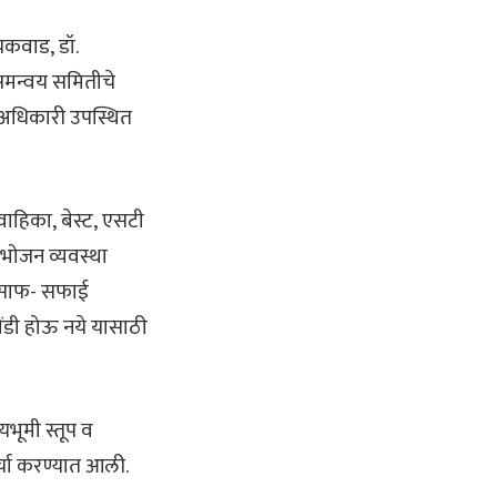
ायकवाड
,
डॉ.
मन्वय समितीचे
्ठ अधिकारी उपस्थित
णवाहिका
,
बेस्ट
,
एसटी
भोजन व्यवस्था
साफ- सफाई
ंडी होऊ नये यासाठी
्यभूमी स्तूप व
्चा करण्यात आली.