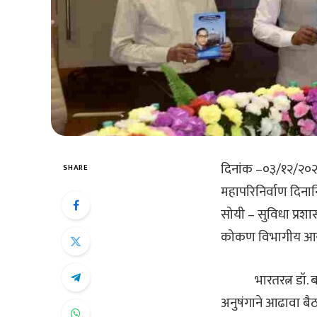
दिनांक –०३/१२/२०२४, म
SHARE
महापरिनिर्वाण दिनान
सोयी – सुविधा प्रशा
कोकण विभागीय आयुक्
भारतरत्न डॉ. बाबास
अनुषंगाने आढावा बै