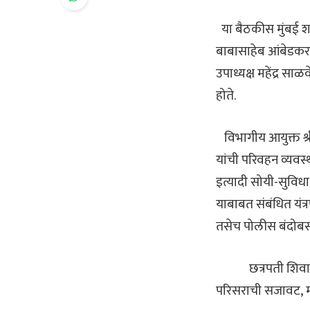
या बैठकीस मुंबई श
बाबासाहेब आंबेडकर
उपाध्यक्ष महेंद्र सा
होते.
विभागीय आयुक्त श्र
यांची परिवहन व्यवस्
इत्यादी सोयी-सुविधा
याबाबत संबंधित यंत
तसेच पोलीस बंदोबस
छत्रपती शिवाजी 
परिसराची सजावट
,