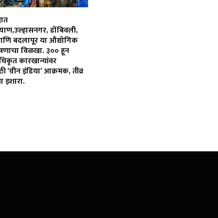
यात
्याण,उल्हासनगर, डोंबिवली,
आणि बदलापूर या औद्योगिक
्रदूषणाचा विळखा. ३०० हून
िकृत कारखान्यांवर
 ‘ग्रीन इंडिया’ आक्रमक, तीव्र
ा इशारा.