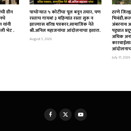
ंची ग्रीन
पाचोऱ्यात ५ कोटींचा पूल बनून तयार, पण
ठाणे जिल्ह्
शनचे
रस्ताच गायब! ३ महिन्यांत रस्ता सुरू न
भिवंडी,कल
 यांनी
झाल्यास वरिष्ठ पत्रकार,सामाजिक नेते
अंबरनाथ 
ली भेट .
श्री.अनिल महाजनांचा आंदोलनाचा इशारा.
पट्ट्यात प
अधिक अनध
August 5, 2026
कारवाईसाठी
आंदोलनाच
July 31, 2026
Facebook
X
YouTube
(Twitter)