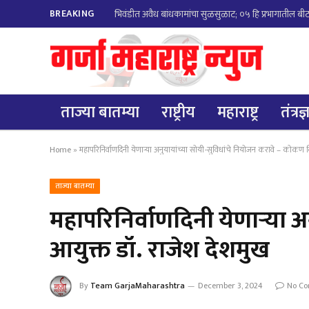
BREAKING
भिवंडीत अवैध बांधकामांचा सुळसुळाट; ०५ हि प्रभागातील बीट न
ताज्या बातम्या
राष्ट्रीय
महाराष्ट्र
तंत्रज
Home
»
महापरिनिर्वाणदिनी येणाऱ्या अनुयायांच्या सोयी-सुविधांचे नियोजन करावे – कोकण 
ताज्या बातम्या
महापरिनिर्वाणदिनी येणाऱ्या 
आयुक्त डॉ. राजेश देशमुख
By
Team GarjaMaharashtra
December 3, 2024
No C