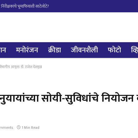
िरीक्षकांचे भूमाफियांशी साटेलोटे?
्ञान
मनोरंजन
क्रीडा
जीवनशैली
फोटो
व्
विभागीय आयुक्त डॉ. राजेश देशमुख
अनुयायांच्या सोयी-सुविधांचे नियो
omments
1 Min Read