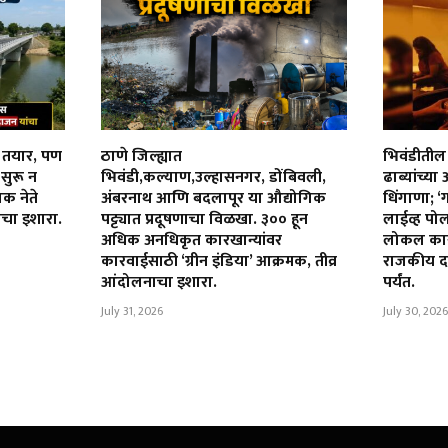
न तयार, पण
ठाणे जिल्ह्यात
भिवंडीतील 
 सुरू न
भिवंडी,कल्याण,उल्हासनगर, डोंबिवली,
ढाब्यांच्या
िक नेते
अंबरनाथ आणि बदलापूर या औद्योगिक
धिंगाणा; ‘ग
ाचा इशारा.
पट्ट्यात प्रदूषणाचा विळखा. ३०० हून
लाईव्ह प
अधिक अनधिकृत कारखान्यांवर
लोकल कार्य
कारवाईसाठी ‘ग्रीन इंडिया’ आक्रमक, तीव्र
राजकीय दब
आंदोलनाचा इशारा.
पर्यंत.
July 31, 2026
July 30, 2026