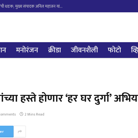
भिवंडीतील अवैध ‘धनलक्ष्मी डाईंग’ विरोधात ‘गर्जा महाराष्ट्र न्यूज’ची धडक; मुख्य संपादक अनिल महाजन यांच्या पुढाकाराने पर्यावरण मंत्री व महाराष्ट्र प्रदूषण नियंत्रण मंडळा कडे तक्रार दाखल.
्ञान
मनोरंजन
क्रीडा
जीवनशैली
फोटो
व्
च्या हस्ते होणार ‘हर घर दुर्गा’ अभि
Comments
2 Mins Read
er