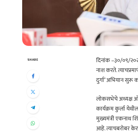
दिनांक –३०/०९/२०२४, मु
SHARE
नाश करते. त्याचप्रम
दुर्गा’ अभियान सुरू
लोकसभेचे अध्यक्ष ओम
कार्यक्रम कुर्ला ये
मुख्यमंत्री एकनाथ शि
आहे. त्याचबरोबर केर