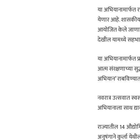
या अभियानामार्फत रा
येणार आहे. शासकीय औ
आयोजित केले जाणार आ
देखील यामध्ये सहभागी
या अभियानामार्फत प्र
आत्म संरक्षणाच्या सुद
अभियान’ राबविण्यात
नवरात्र उत्सवात स्वस
अभियानाला साथ द्यावी
राज्यातील 14 औद्योगि
अनुषंगाने कुर्ला य