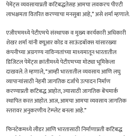
पेमेंट्स व्‍यवसायाप्रती कटिबद्धतेसह आमचा लवकरच पीएटी
लाभक्षमता वि‍तरित करण्‍याचा मनसुबा आहे,” असे शर्मा म्‍हणाले.
एजीएममध्‍ये पेटीएमचे संस्‍थापक व मुख्‍य कार्यकारी अधिकारी
शेखर शर्मा यांनी क्‍यूआर कोड व साऊंडबॉक्‍स यांसारख्‍या
कंपनीच्‍या अग्रगण्‍य नाविन्‍यतांच्‍या माध्‍यमातून भारतातील
डिजिटल पेमेंट्स क्रांतीमध्‍ये पेटीएमच्‍या मोठ्या भूमिकेला
दाखवले. ते म्‍हणाले, “आम्‍ही भारतातील व्‍यवसाय आणि लघु
व्‍यापाऱ्यांसाठी नेहमी जागतिक दर्जाचे उत्‍पादन निर्माण
करण्‍याप्रती कटिबद्ध आहोत, ज्‍यासाठी जागतिक बेंचमार्क
स्‍थापित करत आहोत. आज, आमचा आमचा व्‍यवसाय जागतिक
स्‍तरावर अनुकरणीय टेम्प्लेट बनला आहे.”
फिनटेकमध्‍ये लीडर आणि भारतासाठी निर्माणाप्रती कटिबद्ध