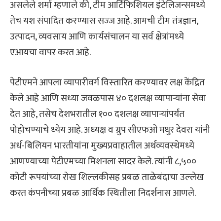
असलेले शर्मा म्‍हणाले की, टीम आर्टिफिशियल इंटेलिजन्‍समध्‍ये
तेच यश संपादित करण्‍यास सज्‍ज आहे. आमची टीम तंत्रज्ञान,
उत्‍पादन, व्‍यवसाय आणि कार्यसंचालन या सर्व क्षेत्रांमध्‍ये
एआयचा वापर करत आहे.
पेटीएमने आपला व्‍यापारीवर्ग विस्‍तारित करण्‍यावर लक्ष केंद्रित
केले आहे आणि सध्‍या जवळपास ४० दशलक्ष व्‍यापाऱ्यांना सेवा
देत आहे, तसेच देशभरातील १०० दशलक्ष व्‍यापाऱ्यांपर्यंत
पोहोचण्‍याचे ध्‍येय आहे. अध्‍यक्ष व ग्रुप सीएफओ मधुर देवरा यांनी
अर्ध-बिलियन भारतीयांना मुख्‍यप्रवाहातील अर्थव्‍यवस्‍थेमध्‍ये
आणण्‍याच्‍या पेटीएमच्‍या मिशनला सादर केले. त्‍यांनी ८,५००
कोटी रूपयांच्‍या रोख शिल्‍लकीसह प्रबळ ताळेबंदाचा उल्‍लेख
करत कंपनीच्‍या प्रबळ आर्थिक स्थितीला निदर्शनास आणले.