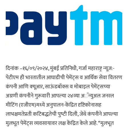
दिनांक –१६/०९/२०२४, मुंबई प्रतिनिधी, गर्जा महाराष्ट्र न्यूज:-
पेटीएम ही भारतातील आघाडीची पेमेंट्स व आर्थिक सेवा वितरण
कंपनी आणि क्‍यूआर, साऊंडबॉक्स व मोबाइल पेमेंट्सच्‍या
अग्रणी कंपनीने गुरूवारी आपल्‍या २४व्‍या अॅन्‍युअल जनरल
मीटिंग (एजीएम)मध्‍ये अनुपालन-केंद्रित दृष्टिकोनासह
लाभक्षमतेप्रती कटिबद्धतेची पुष्‍टी दिली, जेथे कंपनीने आपल्‍या
मुलभूत पेमेंट्स व्‍यवसायावर लक्ष केंद्रित केले आहे. “मुलभूत