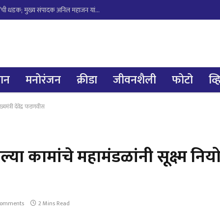
भिवंडीतील अवैध ‘धनलक्ष्मी डाईंग’ विरोधात ‘गर्जा महाराष्ट्र न्यूज’ची धडक; मुख्य संपादक अनिल महाजन यांच्या पुढाकाराने पर्यावरण मंत्री व महाराष्ट्र प्रदूषण नियंत्रण मंडळा कडे तक्रार दाखल.
्ञान
मनोरंजन
क्रीडा
जीवनशैली
फोटो
व्
यमंत्री देवेंद्र फडणवीस
ा कामांचे महामंडळांनी सूक्ष्म नियोजन
Comments
2 Mins Read