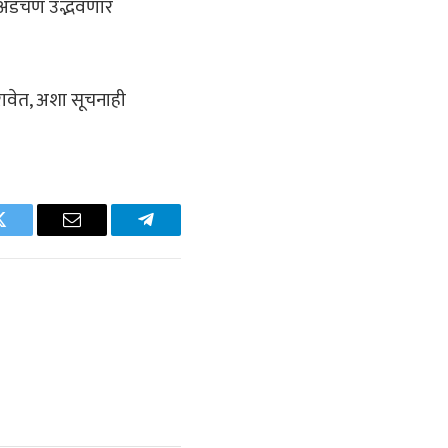
रची अडचण उद्भवणार
रावेत, अशा सूचनाही
Twitter
Email
Telegram