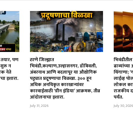
न तयार, पण
ठाणे जिल्ह्यात
भिवंडीतील 
 सुरू न
भिवंडी,कल्याण,उल्हासनगर, डोंबिवली,
ढाब्यांच्या
िक नेते
अंबरनाथ आणि बदलापूर या औद्योगिक
धिंगाणा; ‘ग
ाचा इशारा.
पट्ट्यात प्रदूषणाचा विळखा. ३०० हून
लाईव्ह प
अधिक अनधिकृत कारखान्यांवर
लोकल कार्य
कारवाईसाठी ‘ग्रीन इंडिया’ आक्रमक, तीव्र
राजकीय दब
आंदोलनाचा इशारा.
पर्यंत.
July 31, 2026
July 30, 2026