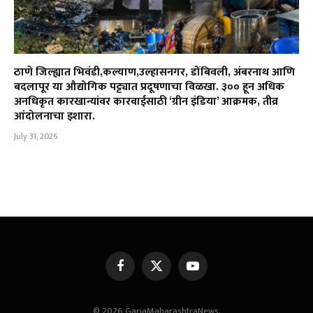
ठाणे जिल्ह्यात भिवंडी,कल्याण,उल्हासनगर, डोंबिवली, अंबरनाथ आणि
बदलापूर या औद्योगिक पट्ट्यात प्रदूषणाचा विळखा. ३०० हून अधिक
अनधिकृत कारखान्यांवर कारवाईसाठी ‘ग्रीन इंडिया’ आक्रमक, तीव्र
आंदोलनाचा इशारा.
July 31, 2026
Facebook
X
YouTube
(Twitter)
© 2026 GarjaMaharashtraNews.