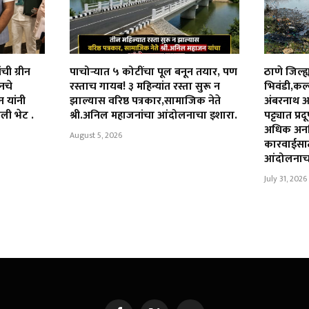
ंची ग्रीन
पाचोऱ्यात ५ कोटींचा पूल बनून तयार, पण
ठाणे जिल्ह्
शनचे
रस्ताच गायब! ३ महिन्यांत रस्ता सुरू न
भिवंडी,कल
 यांनी
झाल्यास वरिष्ठ पत्रकार,सामाजिक नेते
अंबरनाथ 
ली भेट .
श्री.अनिल महाजनांचा आंदोलनाचा इशारा.
पट्ट्यात प
अधिक अनध
August 5, 2026
कारवाईसाठी
आंदोलनाच
July 31, 2026