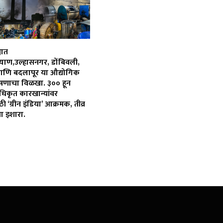
यात
्याण,उल्हासनगर, डोंबिवली,
आणि बदलापूर या औद्योगिक
्रदूषणाचा विळखा. ३०० हून
िकृत कारखान्यांवर
 ‘ग्रीन इंडिया’ आक्रमक, तीव्र
ा इशारा.