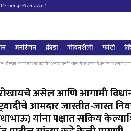
िरीक्षकांचे भूमाफियांशी साटेलोटे?
्ञान
मनोरंजन
क्रीडा
जीवनशैली
फोटो
व्
ंद्र पवार गट राष्ट्रवादीचे आमदार जास्तीत-जास्त निवडून आणायचे असतील तर आमदार एकनाथराव खडसे (नाथाभाऊ) यांना पक्षात सक्
ा रोखायचे असेल आणि आगामी विधा
राष्ट्रवादीचे आमदार जास्तीत-जास्
ाऊ) यांना पक्षात सक्रिय केल्याश