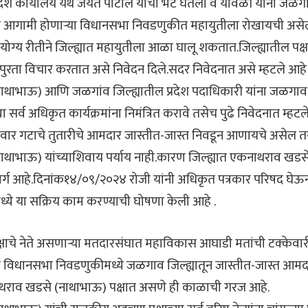
्रदेश कार्यालय येथे जयंत पाटील यांची भेट घेतली व यावेळी यांना जळगाव
 आगामी होणाऱ्या विधानसभा निवडणुकीत महायुतीला रोखायची असे
ोग्य रीतीने जिल्ह्यात महायुतीला आळा घालू शकतात.जिल्ह्यातील पक्षा
ापुरता विचार करतात असे निवेदन दिले.सदर निवेदनात असे म्हटले आह
थाभाऊ) आणि जळगांव जिल्ह्यातील प्रदेश पदाधिकारी यांना जळगाव 
या सर्व अधिकृत कार्यक्रमांना निमंत्रित करावे तसेच पुढे निवेदनात म्
्र पवार गटाचे तुतारीचे आमदार जास्तीत-जास्त निवडून आणायचे असेल 
ाभाऊ) यांच्याशिवाय पर्याय नाही.कारण जिल्ह्यात एकनाथराव खडसे
ग आहे.दिनांक१४/०९/२०२४ रोजी यांनी अधिकृत पत्रकार परिषद घेऊन राष्
 मध्ये या सक्रिय काम करण्याची घोषणा केली आहे .
ाचे नेते असणाऱ्या मतदारसंघात महाविकास आघाडी मतांची टक्केवार
 विधानसभा निवडणुकीमध्ये जळगाव जिल्ह्यातून जास्तीत-जास्त आमद
राव खडसे (नाथाभाऊ) पक्षात असणे ही काळाची गरज आहे.