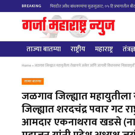
BREAKING
भिवंडीत अवैध बांधकामांचा सुळसुळाट; ०५ हि प्रभागातील बीट न
ताज्या बातम्या
राष्ट्रीय
महाराष्ट्र
तंत्रज
Home
»
जळगाव जिल्ह्यात महायुतीला रोखायचे असेल आणि आगामी विधानसभा निववडणुकी मधे जिल्ह्यात शरदच
ताज्या बातम्या
जळगाव जिल्ह्यात महायुतील
जिल्ह्यात शरदचंद्र पवार गट 
आमदार एकनाथराव खडसे (नाथाभ