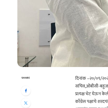
दिनांक –२०/०९/२०२४, मु
SHARE
सचिव,ओबीसी-बहुजन ने
प्रत्यक्ष भेट घेऊन के
काँग्रेस पक्षाचे शर