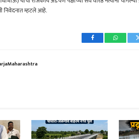
भाऊ) यांची राजकीय अडचण पक्षाच्या सर्व वरिष्ठ नेत्यांना चांगल्या प
ी निवेदनात म्हटले आहे.
Facebook
WhatsApp
rjaMaharashtra