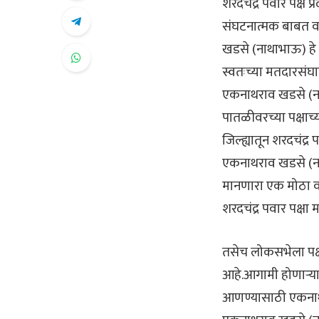
शरदचंद्र पवार पक्ष प
संघटनात्मक बाबत व
खडसे (नाथाभाऊ) हे य
स्वतःच्या मतदारसंघ
एकनाथराव खडसे (ना
पातळीवरच्या पक्षाच्
जिल्ह्यातून शरदचंद
एकनाथराव खडसे (नाथ
मानणारा एक मोठा वर्
शरदचंद्र पवार पक्षा
तसेच लोकसभेला पक्ष
आहे.आगामी होणाऱ्या
आणण्यासाठी एकनाथ