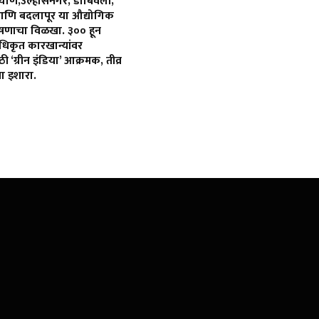
्याण,उल्हासनगर, डोंबिवली,
आणि बदलापूर या औद्योगिक
्रदूषणाचा विळखा. ३०० हून
िकृत कारखान्यांवर
 ‘ग्रीन इंडिया’ आक्रमक, तीव्र
ा इशारा.