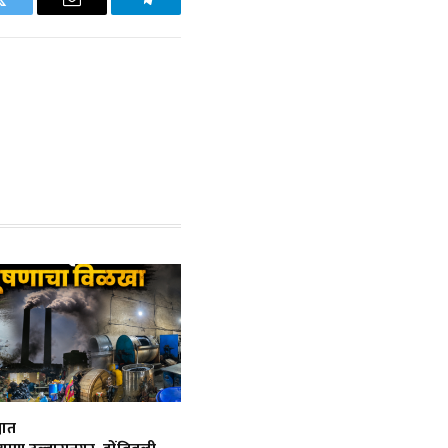
Twitter
Email
Telegram
यात