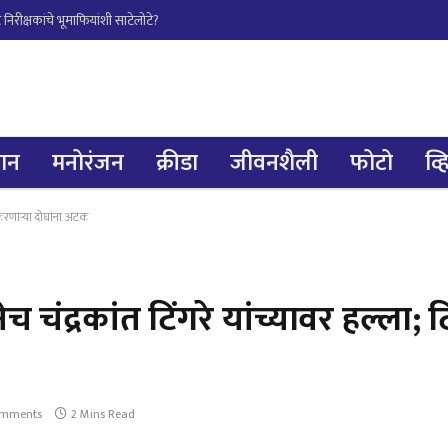
िरीक्षकांचे भूमाफियांशी साटेलोटे?
्ञान
मनोरंजन
क्रीडा
जीवनशैली
फोटो
व्
 करणार्‍या दोघांना अटक
 चंद्रकांत टिंगरे यांच्यावर हल्ला; ट
omments
2 Mins Read