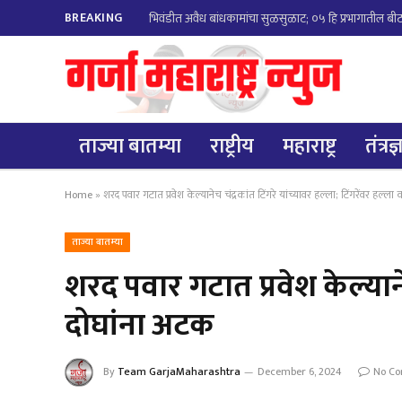
BREAKING
भिवंडीत अवैध बांधकामांचा सुळसुळाट; ०५ हि प्रभागातील बीट न
ताज्या बातम्या
राष्ट्रीय
महाराष्ट्र
तंत्रज
Home
»
शरद पवार गटात प्रवेश केल्यानेच चंद्रकांत टिंगरे यांच्यावर हल्ला; टिंगरेंवर हल्ला
ताज्या बातम्या
शरद पवार गटात प्रवेश केल्यानेच
दोघांना अटक
By
Team GarjaMaharashtra
December 6, 2024
No C