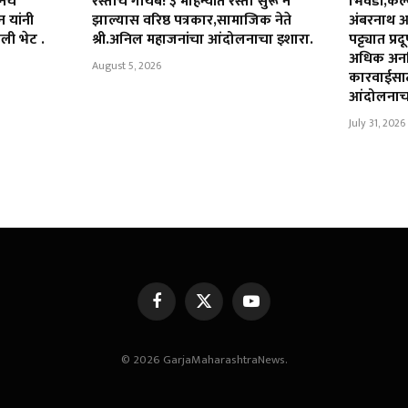
शनचे
रस्ताच गायब! ३ महिन्यांत रस्ता सुरू न
भिवंडी,कल
 यांनी
झाल्यास वरिष्ठ पत्रकार,सामाजिक नेते
अंबरनाथ 
ली भेट .
श्री.अनिल महाजनांचा आंदोलनाचा इशारा.
पट्ट्यात प
अधिक अनध
August 5, 2026
कारवाईसाठी
आंदोलनाच
July 31, 2026
Facebook
X
YouTube
(Twitter)
© 2026 GarjaMaharashtraNews.