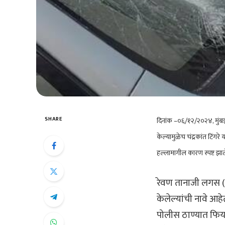
SHARE
दिनांक –०६/१२/२०२४, मुंबई प्र
केल्यामुळेच चंद्रकांत टिंगरे
हल्लामागील कारण स्पष्ट झाल
रेवण तानाजी लगस (वय
केलेल्यांची नावे आहेत
पोलीस ठाण्यात फिर्या