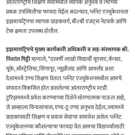
आंतरराष्‍ट्रीय शिक्षण सेवांमधील व्‍यापक अनुभव व त्‍यांच्‍या
प्रबळ उपस्थितीचा फायदा घेईल. बदल्‍यात, प्‍लॅनेट एज्‍युकेशनला
इझमायट्रिपचा व्‍यापक ग्राहकवर्ग, बी२बी एजंट्स नेटवर्क आणि
टेक क्षमता उपलब्‍ध होतील.
इझमायट्रिपचे मुख्‍य कार्यकारी अधिकारी व सह-संस्‍थापक श्री.
निशांत पिट्टी
म्‍हणाले, ”दरवर्षी लाखो विद्यार्थी यूएसए, कॅनडा,
यूके, ऑस्‍ट्रेलिया, सिंगापूर, न्‍यूझीलंड आणि आयर्लंड अशा
देशांमध्‍ये उच्‍च शिक्षण घेतात. प्‍लॅनेट एज्‍युकेशनमधील आमचे
संपादन विकसित होत असलेल्‍या आंतरराष्‍ट्रीय स्‍टडी
टुरिझममध्‍ये प्रवेश करण्‍याच्‍या दिशेने धोरणात्‍मक पाऊल आहे,
जे आम्‍हाला विनासायास, एण्‍ड-टू-एण्‍ड अनुभव देईल, ज्‍यामध्‍ये
ग्राहकांसाठी शिक्षण व प्रवास सेवांचा समावेश असेल. प्‍लॅनेट
एज्‍युकेशनच्‍या कौशल्‍याचा फायदा घेत आमचा विद्यार्थ्‍यांसाठी