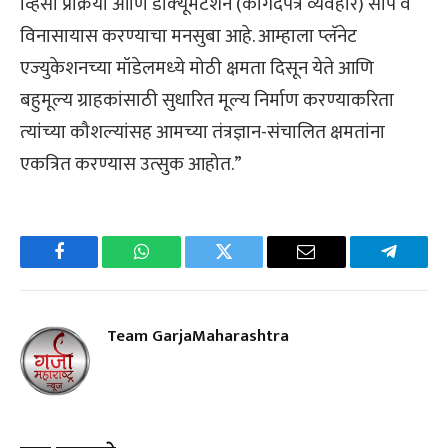
व्हिसा प्रक्रिया आणि डॉक्‍यूमेंटेशन (कागदपत्र व्‍यवहार) सोपे व
विनासायास करण्‍याचा मनसुबा आहे. आम्‍हाला प्‍लॅनेट
एज्‍युकेशनच्‍या मॉडेलमध्‍ये मोठी क्षमता दिसून येते आणि
बहुमूल्‍य ग्राहकांसाठी सुधारित मूल्‍य निर्माण करण्‍याकरिता
त्‍यांच्‍या कौशल्‍यांसह आमच्‍या तंत्रज्ञान-संचालित क्षमतांना
एकत्रित करण्‍यास उत्‍सुक आहोत.”
Facebook
WhatsApp
Twitter
Email
Telegra
Team GarjaMaharashtra