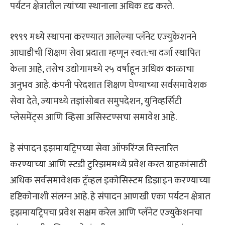
पर्यटन क्षेत्रातील त्‍यांच्‍या स्‍थानाला अधिक दृढ करते.
१९९९ मध्‍ये स्‍थापना करण्‍यात आलेल्‍या प्‍लॅनेट एज्‍युकेशनने
आघाडीची शिक्षण सेवा प्रदाता म्‍हणून स्‍वत:चा दर्जा स्‍थापित
केला आहे, तसेच उद्योगामध्‍ये २५ वर्षांहून अधिक काळाचा
अनुभव आहे. कंपनी परेदशात शिक्षण घेण्‍याच्‍या सर्वसमावेशक
सेवा देते, ज्‍यामध्‍ये तज्ञांसोबत समुपदेशन, युनिव्‍हर्सिटी
प्‍लेसमेंट्स आणि व्हिसा असिस्‍टण्सचा समावेश आहे.
हे संपादन इझमायट्रिपच्‍या सेवा ऑफरिंग्‍ज विस्‍तारित
करण्‍याच्‍या आणि स्‍टडी टुरिझममध्‍ये प्रवेश करत ग्राहकांसाठी
अधिक सर्वसमावेशक ट्रॅव्‍हल इकोसिस्‍टम डिझाइन करण्‍याच्‍या
दृष्टिकोनाशी संलग्‍न आहे. हे संपादन आणखी एका पर्यटन क्षेत्रात
इझमायट्रिपचा प्रवेश सक्षम करेल आणि प्‍लॅनेट एज्‍युकेशनचा