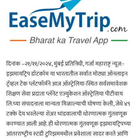
दिनांक –२१/११/२०२४, मुंबई प्रतिनिधी, गर्जा महाराष्ट्र न्यूज:-
इझमायट्रिप डॉटकॉम या भारतातील सर्वात मोठ्या ऑनलाइन
ट्रॅव्‍हल टेक प्‍लॅटफॉर्मने आज ऑस्‍ट्रेलिया-स्थित सर्वसमावेशक
शिक्षण सेवा प्रदाता प्‍लॅनेट एज्‍युकेशन ऑस्‍ट्रेलिया पीटीवाय
लि.च्या संपादनाला मान्‍यता मिळाल्‍याची घोषणा केली, जेथे ४९
टक्‍के देय भरलेल्‍या शेअर भांडवालाची धोरणात्‍मक गुंतवणूक
करण्‍यात आली आहे. ही धोरणात्‍मक गुंतवणूक इझमायट्रिपच्‍या
आंतरराष्‍ट्रीय स्‍टडी टुरिझममधील प्रवेशाला सादर करते आणि